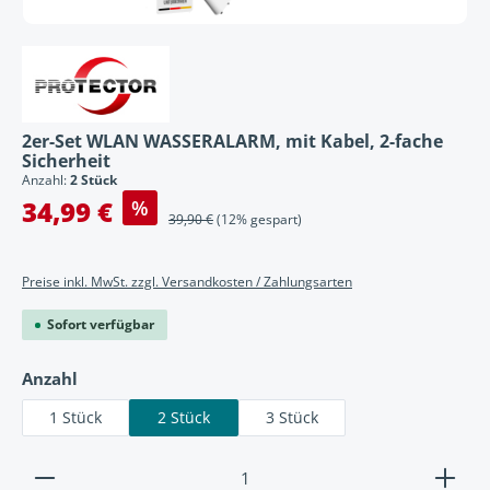
2er-Set WLAN WASSERALARM, mit Kabel, 2-fache
Sicherheit
Anzahl:
2 Stück
Verkaufspreis:
34,99 €
%
Regulärer Preis:
39,90 €
(12% gespart)
Preise inkl. MwSt. zzgl. Versandkosten / Zahlungsarten
Sofort verfügbar
auswählen
Anzahl
1 Stück
2 Stück
3 Stück
Produkt Anzahl: Gib den gewünschten Wert ein ode