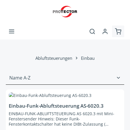
Zum Hauptinhalt springen
Ware
Abluftsteuerungen
Einbau
Einbau-Funk-Abluftsteuerung AS-6020.3
EINBAU-FUNK-ABLUFTSTEUERUNG AS 6020.3 mit Mini-
Fenstersender Hinweis: Dieser Funk-
Fensterkontaktschalter hat keine DIBt-Zulassung (
Deutsches Institut für Bautechnik )! Bitte fragen Sie vor