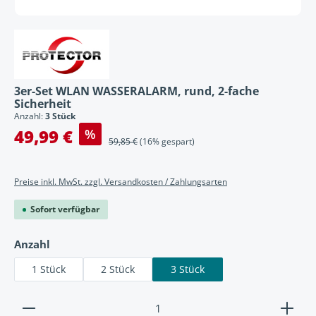
3er-Set WLAN WASSERALARM, rund, 2-fache
Sicherheit
Anzahl:
3 Stück
Verkaufspreis:
49,99 €
%
Regulärer Preis:
59,85 €
(16% gespart)
Preise inkl. MwSt. zzgl. Versandkosten / Zahlungsarten
Sofort verfügbar
auswählen
Anzahl
1 Stück
2 Stück
3 Stück
Produkt Anzahl: Gib den gewünschten Wert ein ode